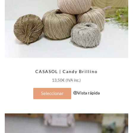
página
de
producto
CASASOL | Candy Brillino
13,50
€
(IVA inc.)
Este
Vista rápida
Seleccionar
producto
tiene
múltiples
variantes.
Las