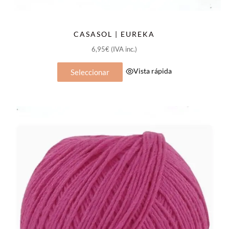
CASASOL | EUREKA
6,95
€
(IVA inc.)
Este
Vista rápida
Seleccionar
producto
tiene
múltiples
variantes.
Las
opciones
se
pueden
elegir
en
la
página