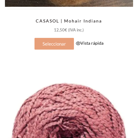
SOLO QUEDAN
Agotado
CASASOL | Mohair Indiana
12,50
€
(IVA inc.)
Este
Vista rápida
Seleccionar
producto
tiene
múltiples
variantes.
Las
opciones
se
pueden
elegir
en
la
página