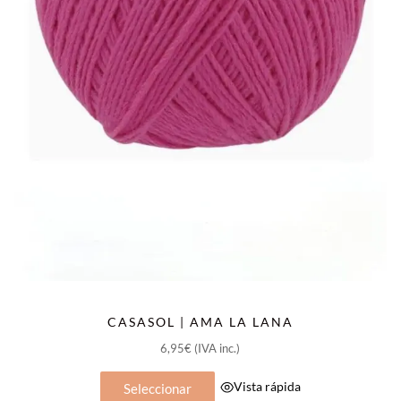
de
producto
CASASOL | AMA LA LANA
6,95
€
(IVA inc.)
Este
Vista rápida
Seleccionar
producto