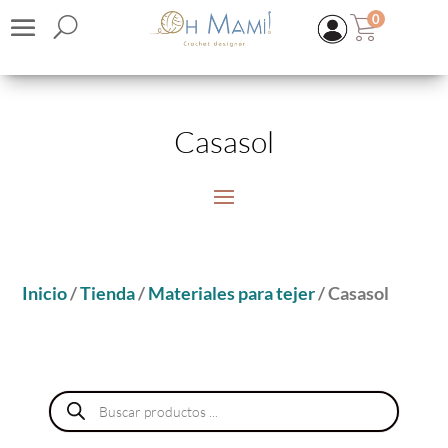
0
Casasol
Inicio
/
Tienda
/
Materiales para tejer
/ Casasol
KIT | CLUNCH BOHO
16,00
€
(IVA inc.)
+
ADD
Búsqueda
de
productos