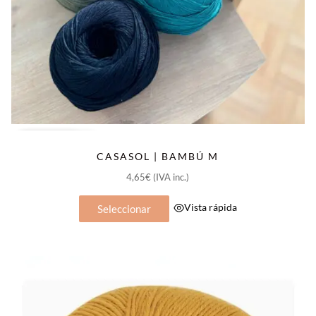
de
producto
Popular
Nuevos Colores
CASASOL | BAMBÚ M
4,65
€
(IVA inc.)
Este
Vista rápida
Seleccionar
producto
tiene
múltiples
variantes.
Las
opciones