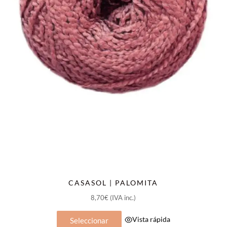
de
producto
CASASOL | PALOMITA
8,70
€
(IVA inc.)
Este
Vista rápida
Seleccionar
producto