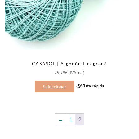
CASASOL | Algodón L degradé
25,99
€
(IVA inc.)
Este
Vista rápida
Seleccionar
producto
tiene
múltiples
variantes.
←
1
2
Las
opciones
se