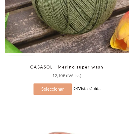
Popular
CASASOL | Merino super wash
12,10
€
(IVA inc.)
Este
Vista rápida
Seleccionar
producto
tiene
múltiples
variantes.
Las
opciones