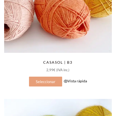
CASASOL | B3
2,99
€
(IVA inc.)
Este
Vista rápida
Seleccionar
producto
tiene
múltiples
variantes.
Las