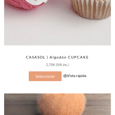
CASASOL | Algodón CUPCAKE
2,70
€
(IVA inc.)
Este
Vista rápida
Seleccionar
producto
tiene
múltiples
variantes.
Las
opciones