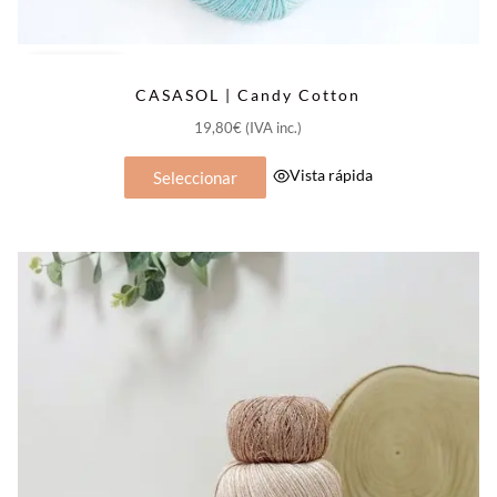
Popular
CASASOL | Candy Cotton
19,80
€
(IVA inc.)
Este
Vista rápida
Seleccionar
producto
tiene
múltiples
variantes.
Las
opciones
se
pueden
elegir
en
la