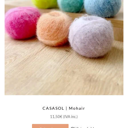
página
de
producto
CASASOL | Mohair
11,50
€
(IVA inc.)
Este