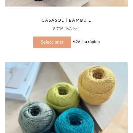
Popular
Nuevos Colores
CASASOL | BAMBÚ L
8,70
€
(IVA inc.)
Este
Vista rápida
Seleccionar
producto
tiene
múltiples
variantes.
Las
opciones
se
pueden
elegir
en
la
página