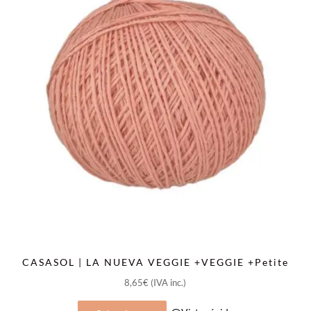
se
pueden
elegir
en
la
página
de
producto
Agotado
CASASOL | LA NUEVA VEGGIE +VEGGIE +Petite
8,65
€
(IVA inc.)
Este