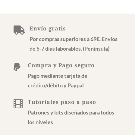
pueden
elegir
en
Envío gratis
la

página
Por compras superiores a 69€. Envíos
de
de 5-7 días laborables. (Península)
producto
Compra y Pago seguro

Pago mediante tarjeta de
crédito/débito y Paypal
Tutoriales paso a paso

Patrones y kits diseñados para todos
los niveles