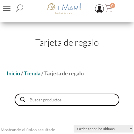
0
Tarjeta de regalo
Inicio
/
Tienda
/ Tarjeta de regalo
Búsqueda
de
KIT | Chaqueta Mystery Brilla
productos
45,50
€
(IVA inc.)
+
ADD
Mostrando el único resultado