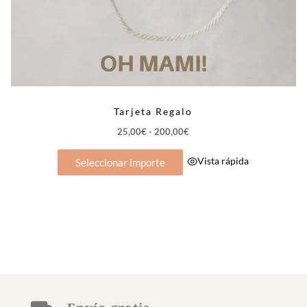
Tarjeta Regalo
Rango
25,00
€
-
200,00
€
de
Vista rápida
precios:
Seleccionar importe
desde
25,00€
hasta
200,00€