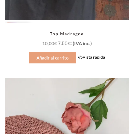
OFERTA
Top Madragoa
El
7,50
€
El
10,00
€
(IVA inc.)
precio
precio
Vista rápida
Añadir al carrito
original
actual
era:
es:
10,00€.
7,50€.