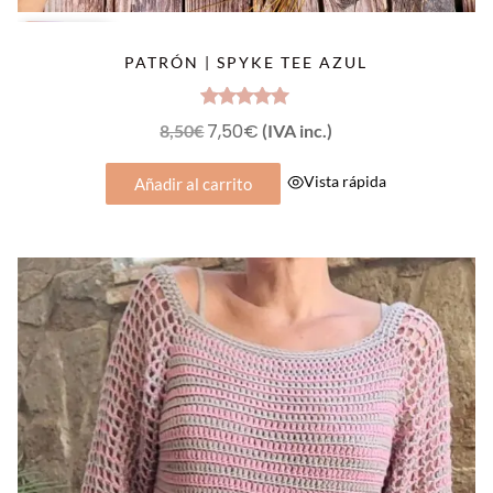
OFERTA
PATRÓN | SPYKE TEE AZUL
Valorado
El
7,50
€
El
8,50
€
(IVA inc.)
con
5.00
precio
precio
de 5
Vista rápida
Añadir al carrito
original
actual
era:
es:
8,50€.
7,50€.