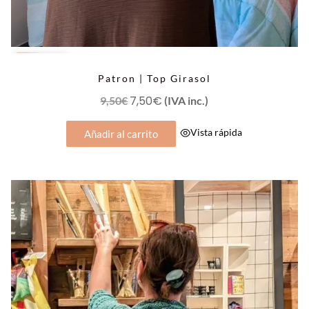
OFERTA
Patron | Top Girasol
El
7,50
€
El
9,50
€
(IVA inc.)
precio
precio
Vista rápida
Añadir al carrito
original
actual
era:
es:
9,50€.
7,50€.