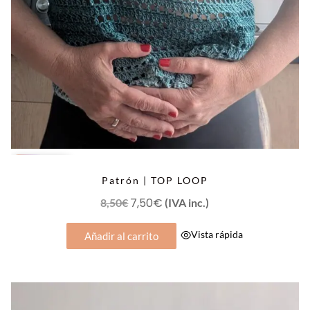
OFERTA
Patrón | TOP LOOP
El
7,50
€
El
8,50
€
(IVA inc.)
precio
precio
Vista rápida
Añadir al carrito
original
actual
era:
es:
8,50€.
7,50€.