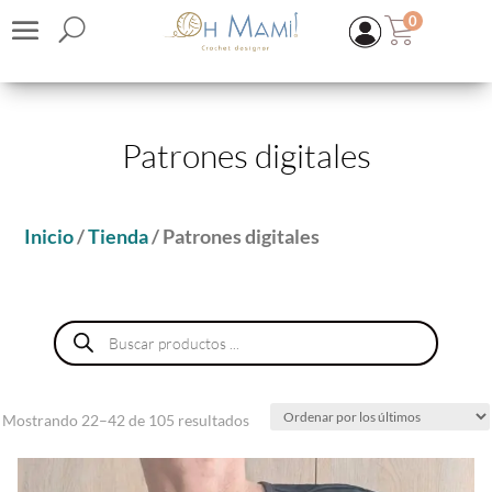
0
Patrones digitales
Inicio
/
Tienda
/ Patrones digitales
Búsqueda
de
productos
CASASOL | Lino Flamé 1 y 3 cabos
7,70
€
(IVA inc.)
+
ADD
Ordenado
Mostrando 22–42 de 105 resultados
por
los