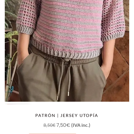
OFERTA
PATRÓN | JERSEY UTOPÍA
El
7,50
€
El
8,50
€
(IVA inc.)
precio
precio