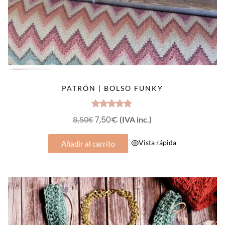
OFERTA
PATRÓN | BOLSO FUNKY
Valorado
El
7,50
€
El
8,50
€
(IVA inc.)
con
5.00
precio
precio
de 5
Vista rápida
Añadir al carrito
original
actual
era:
es:
8,50€.
7,50€.