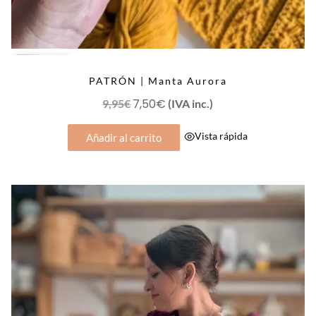
OFERTA
PATRÓN | Manta Aurora
El
7,50
€
El
9,95
€
(IVA inc.)
precio
precio
Vista rápida
Añadir al carrito
original
actual
era:
es:
9,95€.
7,50€.