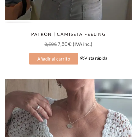
OFERTA
PATRÓN | CAMISETA FEELING
El
7,50
€
El
8,50
€
(IVA inc.)
precio
precio
Vista rápida
Añadir al carrito
original
actual
era:
es:
8,50€.
7,50€.