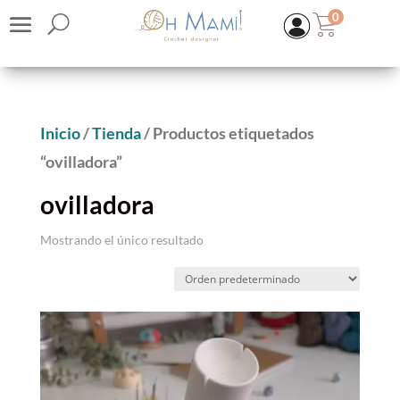
0
Inicio
/
Tienda
/ Productos etiquetados
“ovilladora”
ovilladora
Mostrando el único resultado
KIT SUPER COTTON TOP
TEJIENDO PUENTES Sevilla Teje
40,34
€
(IVA inc.)
+
ADD