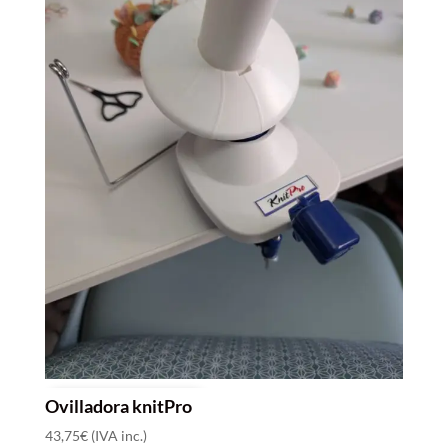
Ovilladora knitPro
SOLO QUEDAN 1
43,75
€
(IVA inc.)