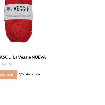
ASOL | La Veggie NUEVA
(IVA inc.)
Este
Vista rápida
leccionar
producto
tiene
múltiples
variantes.