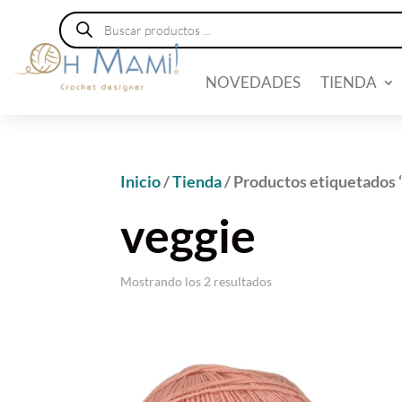
Búsqueda
de
productos
NOVEDADES
TIENDA
Inicio
/
Tienda
/ Productos etiquetados 
veggie
Mostrando los 2 resultados