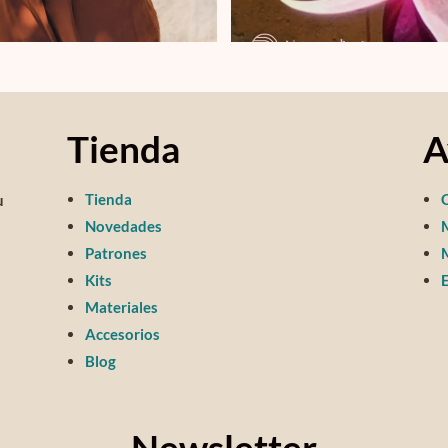
Tienda
A
Tienda
u
Novedades
Patrones
M
Kits
E
Materiales
Accesorios
Blog
Newsletter