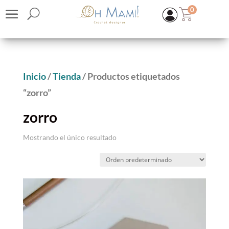
0
Inicio
/
Tienda
/ Productos etiquetados
“zorro”
zorro
Mostrando el único resultado
KIT | Top Nube
26,25
€
(IVA inc.)
+
ADD