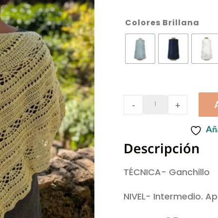
Colores Brillana
KIT
-
+
|
Aña
Chal
Descripción
Nicole
versión
TÉCNICA- Ganchillo
Brillana
quantity
NIVEL- Intermedio. Ap