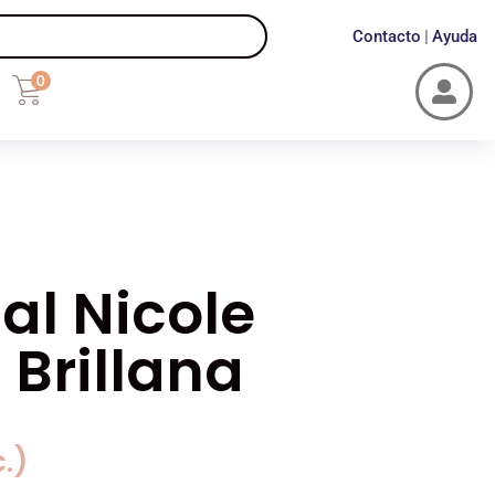
Contacto
Ayuda
|
0

hal Nicole
 Brillana
c.)