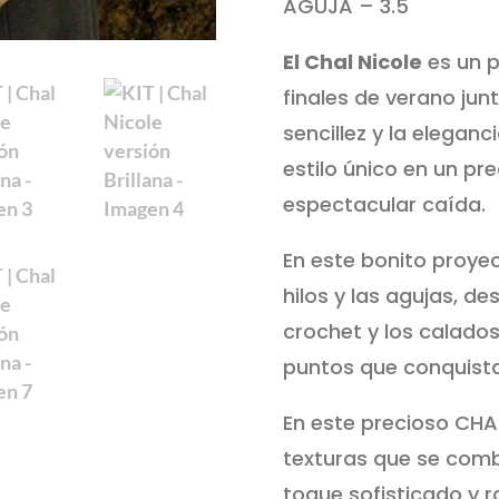
AGUJA – 3.5
El Chal Nicole
es un p
finales de verano jun
sencillez y la elegan
estilo único en un pr
espectacular caída.
En este bonito proyec
hilos y las agujas, d
crochet y los calad
puntos que conquista
En este precioso CHA
texturas que se comb
toque sofisticado y 