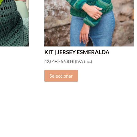
KIT | JERSEY ESMERALDA
Agotado
Rango
42,01
€
-
56,81
€
(IVA inc.)
Este
de
Seleccionar
producto
precios:
tiene
desde
múltiples
42,01€
variantes.
hasta
Las
56,81€
opciones
se
pueden