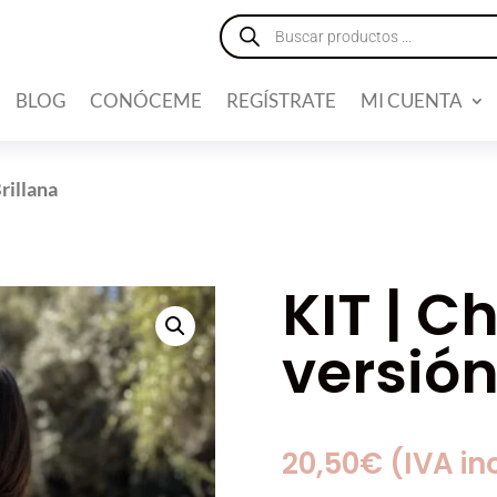
Búsqueda
de
productos
BLOG
CONÓCEME
REGÍSTRATE
MI CUENTA
rillana
KIT | C
versión
20,50
€
(IVA in