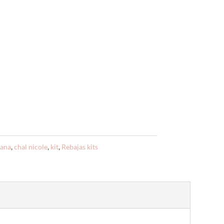
lana
,
chal nicole
,
kit
,
Rebajas kits