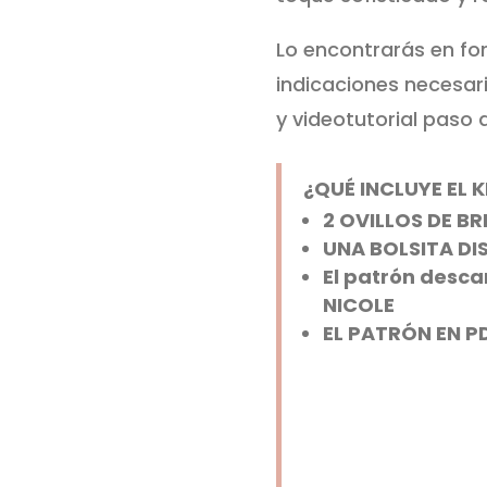
Lo encontrarás en fo
indicaciones necesari
y videotutorial paso 
¿QUÉ INCLUYE EL K
2 OVILLOS DE BRI
UNA BOLSITA DI
El patrón desca
NICOLE
EL PATRÓN EN P