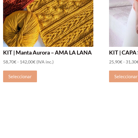
KIT | Manta Aurora – AMA LA LANA
KIT | CAPA
Rango
58,70
€
-
142,00
€
(IVA inc.)
25,90
€
-
31,30
Este
de
Seleccionar
Seleccionar
producto
precios:
tiene
desde
múltiples
58,70€
variantes.
hasta
Las
142,00€
opciones
se
pueden