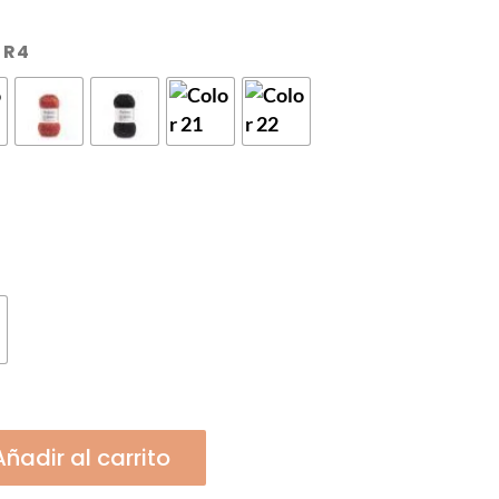
de
precios:
 R4
desde
34,96€
hasta
48,94€
Añadir al carrito