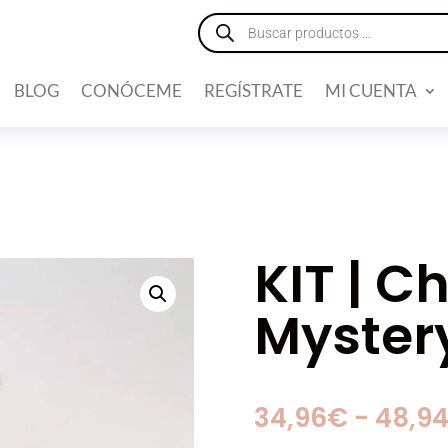
Búsqueda
de
productos
BLOG
CONÓCEME
REGÍSTRATE
MI CUENTA
KIT | 
Myster
34,96
€
-
48,9