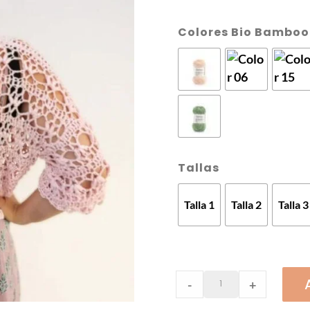
Colores Bio Bamboo
Tallas
Talla 1
Talla 2
Talla 3
KIT
-
+
|