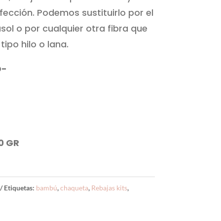
ección. Podemos sustituirlo por el
ol o por cualquier otra fibra que
tipo hilo o lana.
O-
0 GR
Etiquetas:
bambú
,
chaqueta
,
Rebajas kits
,