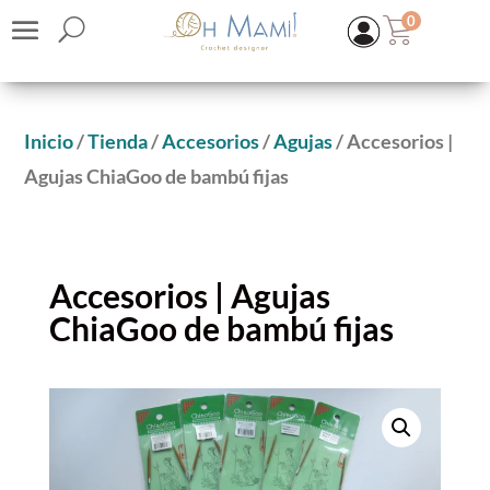
0
Inicio
/
Tienda
/
Accesorios
/
Agujas
/ Accesorios |
Agujas ChiaGoo de bambú fijas
Accesorios | Agujas
ChiaGoo de bambú fijas
Kit Cárdigan Lisboa BAMBÚ 100%
49,90
€
(IVA inc.)
+
ADD