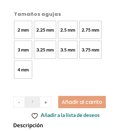
Tamaños agujas
2 mm
2.25 mm
2.5 mm
2.75 mm
3 mm
3.25 mm
3.5 mm
3.75 mm
4 mm
Accesorios
Añadir al carrito
-
+
|
Añadir a la lista de deseos
Agujas
Descripción
ChiaGoo