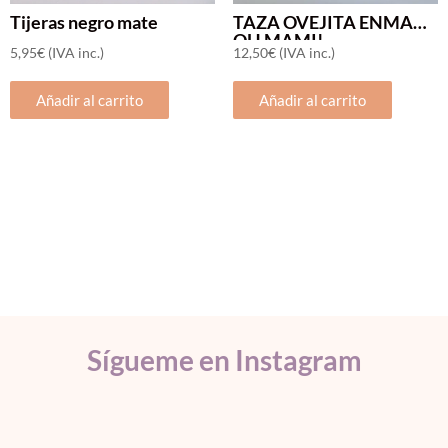
producto
producto
Tijeras negro mate
TAZA OVEJITA ENMA
SOLO QUEDAN 2
OH MAMI!
5,95
€
(IVA inc.)
12,50
€
(IVA inc.)
Añadir al carrito
Añadir al carrito
Sígueme en Instagram