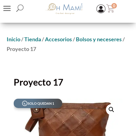
0
Inicio
/
Tienda
/
Accesorios
/
Bolsos y neceseres
/
Proyecto 17
Proyecto 17
SOLO QUEDAN 1
KIT | CLUNCH BOHO
16,00
€
(IVA inc.)
+
ADD