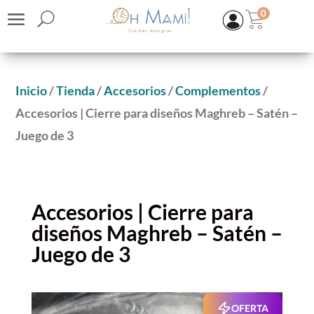
0
Inicio
/
Tienda
/
Accesorios
/
Complementos
/
Accesorios | Cierre para diseños Maghreb – Satén –
Juego de 3
Accesorios | Cierre para
diseños Maghreb – Satén –
KIT Chaleco Filamota
Juego de 3
50,70
€
(IVA inc.)
+
ADD
OFERTA