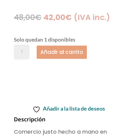
El
El
48,00
€
42,00
€
(IVA inc.)
precio
precio
original
actual
Solo quedan 1 disponibles
era:
es:
Añadir al carrito
48,00€.
42,00€.
Añadir a la lista de deseos
Descripción
Comercio justo hecho a mano en