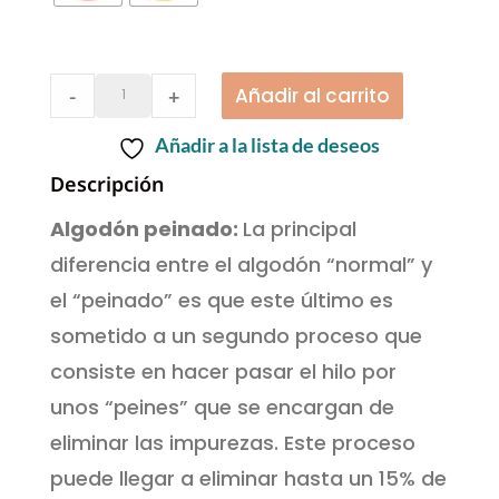
Casasol
Añadir al carrito
-
+
|
Añadir a la lista de deseos
Algodón
Descripción
Peinado
Algodón peinado:
La principal
XL
diferencia entre el algodón “normal” y
quantity
el “peinado” es que este último es
sometido a un segundo proceso que
consiste en hacer pasar el hilo por
unos “peines” que se encargan de
eliminar las impurezas. Este proceso
puede llegar a eliminar hasta un 15% de