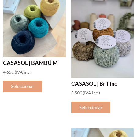
CASASOL | BAMBÚ M
Popular
Nuevos Colores
4,65
€
(IVA inc.)
Este
CASASOL | Brillino
Seleccionar
producto
5,50
€
(IVA inc.)
tiene
Este
múltiples
Seleccionar
producto
variantes.
tiene
Las
múltiples
opciones
variantes.
se