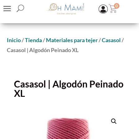
0
Inicio
/
Tienda
/
Materiales para tejer
/
Casasol
/
Casasol | Algodón Peinado XL
Casasol | Algodón Peinado
XL
KIT Chal Rose otoño - Senape
27,80
€
(IVA inc.)
+
ADD