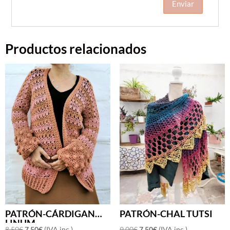
Productos relacionados
PATRÓN-CHAL TUTSI
PATRÓN-CÁRDIGAN
OFERTA
OFERTA
LINUM
El
El
El
El
9,00
€
7,50
€
(IVA inc.)
8,50
€
7,50
€
(IVA inc.)