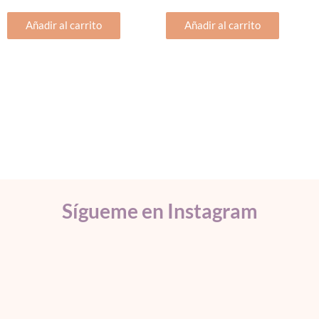
precio
precio
precio
precio
Añadir al carrito
Añadir al carrito
original
actual
original
actual
era:
es:
era:
es:
8,50€.
7,50€.
9,00€.
7,50€.
Sígueme en Instagram