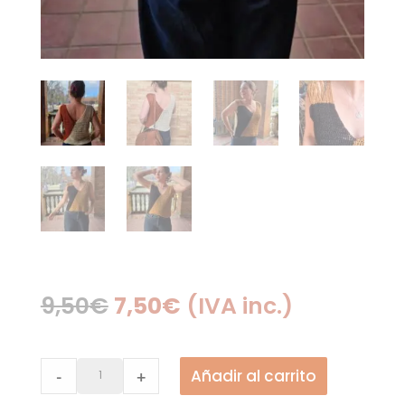
El
El
9,50
€
7,50
€
(IVA inc.)
precio
precio
original
actual
Patrón
Añadir al carrito
-
+
era:
es:
|