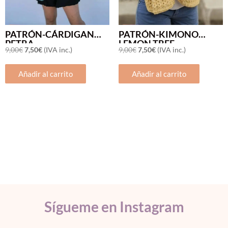
PATRÓN-CÁRDIGAN
PATRÓN-KIMONO
OFERTA
OFERTA
PETRA
LEMON TREE
El
El
El
El
9,00
€
7,50
€
(IVA inc.)
9,00
€
7,50
€
(IVA inc.)
precio
precio
precio
precio
Añadir al carrito
Añadir al carrito
original
actual
original
actual
era:
es:
era:
es:
9,00€.
7,50€.
9,00€.
7,50€.
Sígueme en Instagram