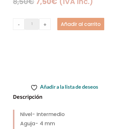
El
El
8,50
€
7,50
€
(IVA inc.)
precio
precio
original
actual
PATRÓN
Añadir al carrito
-
+
era:
es:
|
8,50€.
7,50€.
Chaqueta
Eclipse
versión
otoño
quantity
Añadir a la lista de deseos
Descripción
Nivel- Intermedio
Aguja- 4 mm