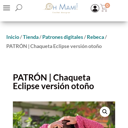
0
Inicio
/
Tienda
/
Patrones digitales
/
Rebeca
/
PATRÓN | Chaqueta Eclipse versión otoño
PATRÓN | Chaqueta
Eclipse versión otoño
KIT Material Jersey Hipatia
OFERTA
64,55
€
(IVA inc.)
+
ADD