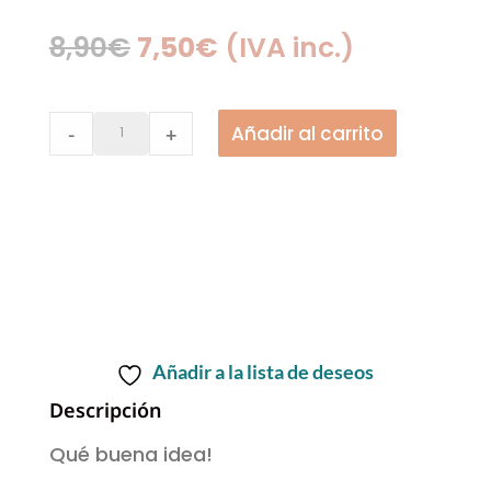
El
El
8,90
€
7,50
€
(IVA inc.)
precio
precio
original
actual
Patrón
Añadir al carrito
-
+
era:
es:
|
8,90€.
7,50€.
Top
Alba
quantity
Añadir a la lista de deseos
Descripción
Qué buena idea!