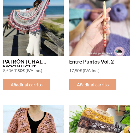
PATRÓN | CHAL
Entre Puntos Vol. 2
Popular
OFERTA
MOONLIGHT
El
El
8,50
€
7,50
€
(IVA inc.)
17,90
€
(IVA inc.)
precio
precio
Añadir al carrito
Añadir al carrito
original
actual
era:
es:
8,50€.
7,50€.