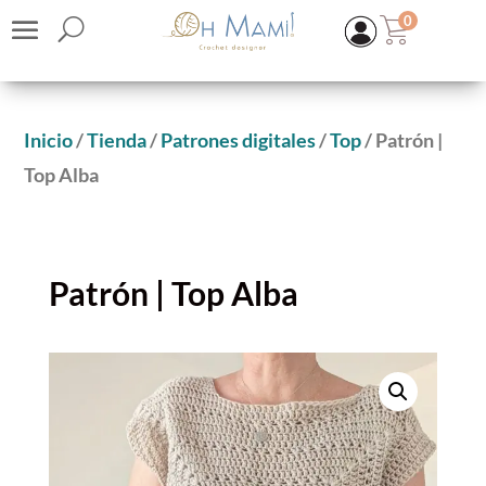
0
Inicio
/
Tienda
/
Patrones digitales
/
Top
/ Patrón |
Top Alba
Patrón | Top Alba
Popular
OFERTA
KIT TOP ONDAS
33,40
€
39,40
€
Rango
-
(IVA inc.)
+
ADD
de
Este