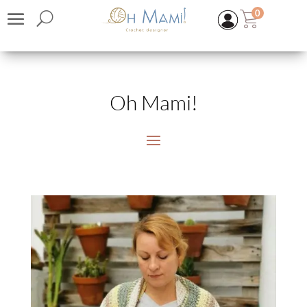
0
Oh Mami!
KIT | TOP NINFA
15,40
€
(IVA inc.)
+
ADD