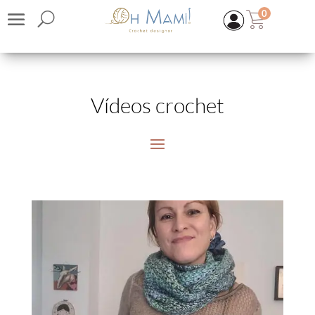
0
Vídeos crochet
CASASOL | Lino Flamé 1 y 3 cabos
10,45
€
(IVA inc.)
+
ADD